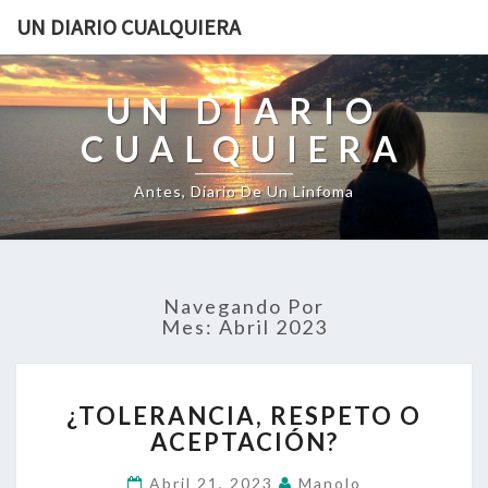
UN DIARIO CUALQUIERA
UN DIARIO
CUALQUIERA
Antes, Diario De Un Linfoma
Navegando Por
Mes:
Abril 2023
¿TOLERANCIA,
¿TOLERANCIA, RESPETO O
RESPETO
ACEPTACIÓN?
O
ACEPTACIÓN?
Abril 21, 2023
Manolo