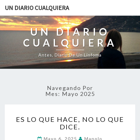
UN DIARIO CUALQUIERA
UN DIARIO
CUALQUIERA
Antes, Diario De Un Linfoma
Navegando Por
Mes:
Mayo 2025
ES
ES LO QUE HACE, NO LO QUE
LO
DICE.
QUE
HACE,
Mayo 6, 2025
Manolo