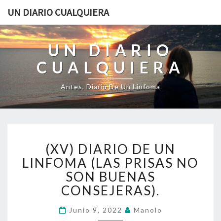
UN DIARIO CUALQUIERA
UN DIARIO
CUALQUIERA
Antes, Diario De Un Linfoma
(XV)
(XV) DIARIO DE UN
DIARIO
DE
LINFOMA (LAS PRISAS NO
UN
SON BUENAS
LINFOMA
CONSEJERAS).
(LAS
PRISAS
Junio 9, 2022
Manolo
NO