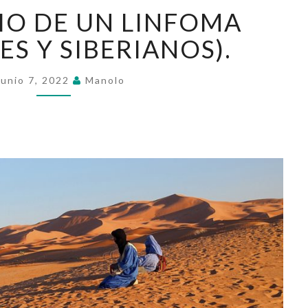
(XIII)
ARIO DE UN LINFOMA
DIARIO
DE
ES Y SIBERIANOS).
UN
LINFOMA
Junio 7, 2022
Manolo
(BEREBERES
Y
SIBERIANOS).