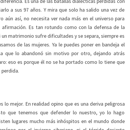
 diferencia. Es una de las batallas dialécticas perdidas con
rlo a sus 97 años. Y mira que solo ha salido una vez de
ro aún así, no necesita ver nada más en el universo para
 afirmación. Es tan rotundo como con la defensa de la
i un matrimonio sufre dificultades y se separa, siempre es
usamos de las mujeres. Ya le puedes poner en bandeja el
 la que lo abandonó sin motivo por otro, dejando atrás
claro: eso es porque él no se ha portado como lo tiene que
 perdida.
s lo mejor. En realidad opino que es una deriva peligrosa
sto que tenemos que defender lo nuestro, yo lo hago
isten lugares mucho más inhóspitos en el mundo donde
rráneo por el invierno siberiano, ni el tórrido desierto