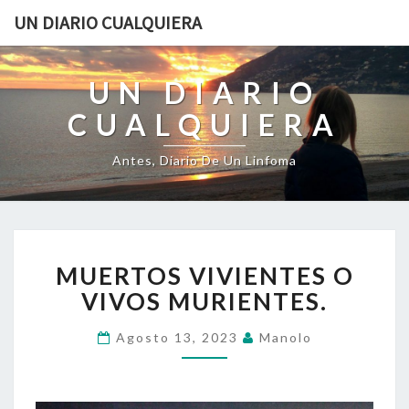
UN DIARIO CUALQUIERA
UN DIARIO
CUALQUIERA
Antes, Diario De Un Linfoma
MUERTOS
MUERTOS VIVIENTES O
VIVIENTES
O
VIVOS MURIENTES.
VIVOS
MURIENTES.
Agosto 13, 2023
Manolo