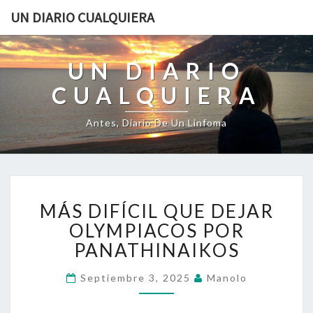
UN DIARIO CUALQUIERA
UN DIARIO
CUALQUIERA
Antes, Diario De Un Linfoma
MÁS
MÁS DIFÍCIL QUE DEJAR
DIFÍCIL
QUE
OLYMPIACOS POR
DEJAR
PANATHINAIKOS
OLYMPIACOS
POR
Septiembre 3, 2025
Manolo
PANATHINAIKOS