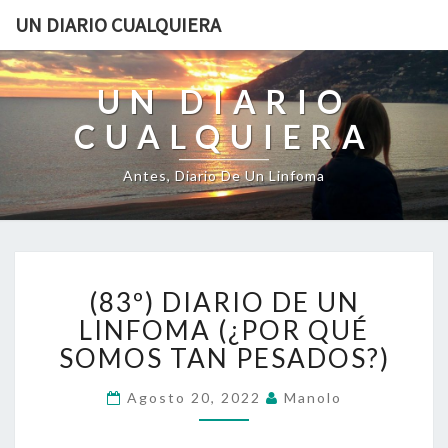
UN DIARIO CUALQUIERA
UN DIARIO
CUALQUIERA
Antes, Diario De Un Linfoma
(83º)
(83º) DIARIO DE UN
DIARIO
DE
LINFOMA (¿POR QUÉ
UN
SOMOS TAN PESADOS?)
LINFOMA
(¿POR
Agosto 20, 2022
Manolo
QUÉ
SOMOS