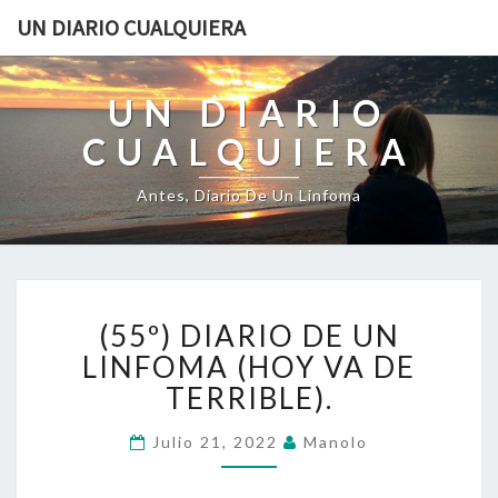
UN DIARIO CUALQUIERA
UN DIARIO
CUALQUIERA
Antes, Diario De Un Linfoma
(55º)
(55º) DIARIO DE UN
DIARIO
DE
LINFOMA (HOY VA DE
UN
TERRIBLE).
LINFOMA
(HOY
Julio 21, 2022
Manolo
VA
DE