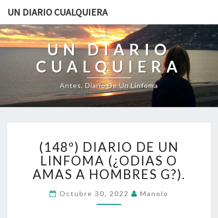
UN DIARIO CUALQUIERA
UN DIARIO
CUALQUIERA
Antes, Diario De Un Linfoma
(148º)
(148º) DIARIO DE UN
DIARIO
DE
LINFOMA (¿ODIAS O
UN
AMAS A HOMBRES G?).
LINFOMA
(¿ODIAS
Octubre 30, 2022
Manolo
O
AMAS