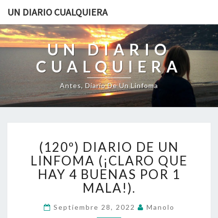
UN DIARIO CUALQUIERA
UN DIARIO
CUALQUIERA
Antes, Diario De Un Linfoma
(120º)
(120º) DIARIO DE UN
DIARIO
DE
LINFOMA (¡CLARO QUE
UN
HAY 4 BUENAS POR 1
LINFOMA
MALA!).
(¡CLARO
QUE
Septiembre 28, 2022
Manolo
HAY