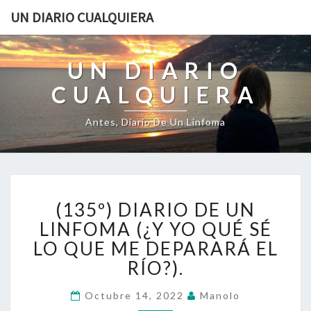
UN DIARIO CUALQUIERA
UN DIARIO
CUALQUIERA
Antes, Diario De Un Linfoma
(135º)
(135º) DIARIO DE UN
DIARIO
DE
LINFOMA (¿Y YO QUÉ SÉ
UN
LO QUE ME DEPARARÁ EL
LINFOMA
RÍO?).
(¿Y
YO
Octubre 14, 2022
Manolo
QUÉ