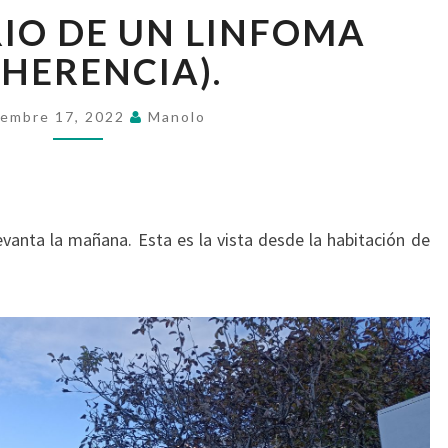
(183º)
ARIO DE UN LINFOMA
DIARIO
DE
HERENCIA).
UN
LINFOMA
iembre 17, 2022
Manolo
(COHERENCIA).
levanta la mañana. Esta es la vista desde la habitación de