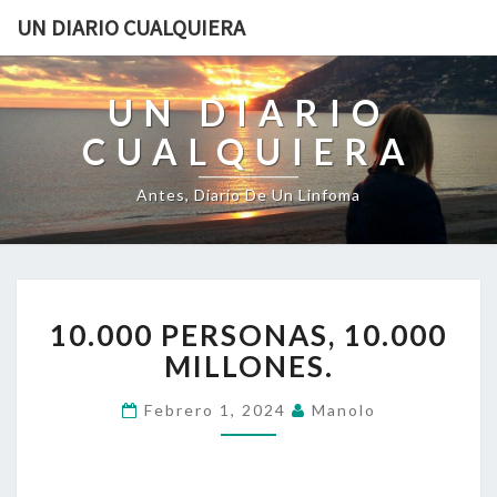
UN DIARIO CUALQUIERA
UN DIARIO
CUALQUIERA
Antes, Diario De Un Linfoma
10.000
10.000 PERSONAS, 10.000
PERSONAS,
10.000
MILLONES.
MILLONES.
Febrero 1, 2024
Manolo