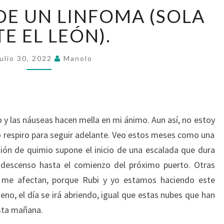
(63º)
 DE UN LINFOMA (SOLA
DIARIO
DE
E EL LEÓN).
UN
LINFOMA
ulio 30, 2022
Manolo
(SOLA
ANTE
EL
LEÓN).
o y las náuseas hacen mella en mi ánimo. Aun así, no estoy
 respiro para seguir adelante. Veo estos meses como una
ión de quimio supone el inicio de una escalada que dura
l descenso hasta el comienzo del próximo puerto. Otras
n me afectan, porque Rubi y yo estamos haciendo este
eno, el día se irá abriendo, igual que estas nubes que han
sta mañana.